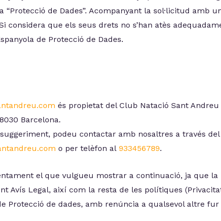
a “Protecció de Dades”. Acompanyant la sol·licitud amb un
 Si considera que els seus drets no s’han atès adequadame
Espanyola de Protecció de Dades.
ntandreu.com
és propietat del Club Natació Sant Andreu
08030 Barcelona.
o suggeriment, podeu contactar amb nosaltres a través del
antandreu.com
o per telèfon al
933456789
.
tament el que vulgueu mostrar a continuació, ja que la 
t Avís Legal, així com la resta de les polítiques (Privacitat 
e Protecció de dades, amb renúncia a qualsevol altre fur 