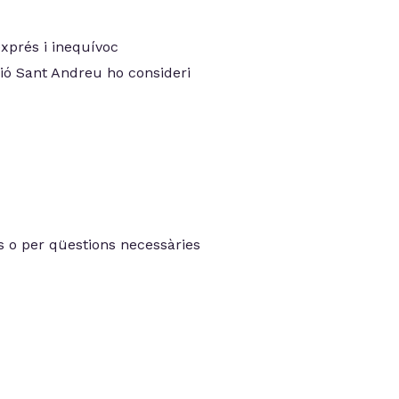
exprés i inequívoc
ió Sant Andreu ho consideri
 o per qüestions necessàries