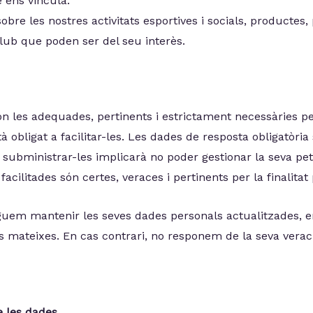
e ens vincula.
bre les nostres activitats esportives i socials, productes, 
lub que poden ser del seu interès.
ón les adequades, pertinents i estrictament necessàries per
à obligat a facilitar-les. Les dades de resposta obligatòria
a subministrar-les implicarà no poder gestionar la seva peti
acilitades són certes, veraces i pertinents per la finalit
uem mantenir les seves dades personals actualitzades, e
s mateixes. En cas contrari, no responem de la seva veraci
e les dades