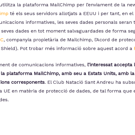
tilitza la plataforma MailChimp per l’enviament de la new
himp
té els seus servidors allotjats a EEUU i per tant, en 
nicacions informatives, les seves dades personals seran 
s seves dades en tot moment salvaguardades de forma segu
LC
, companyia propietària de Mailchimp, l’Acord de protecc
y Shield). Pot trobar més informació sobre aquest acord a
viament de comunicacions informatives,
l’interessat accepta
 plataforma MailChimp, amb seu a Estats Units, amb la f
cions corresponents
. El Club Natació Sant Andreu ha sub
la UE en matèria de protecció de dades, de tal forma que 
des.