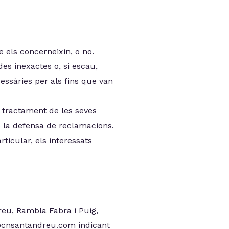
 els concerneixin, o no.
des inexactes o, si escau,
cessàries per als fins que van
l tractament de les seves
o la defensa de reclamacions.
ticular, els interessats
dreu, Rambla Fabra i Puig,
s@cnsantandreu.com indicant