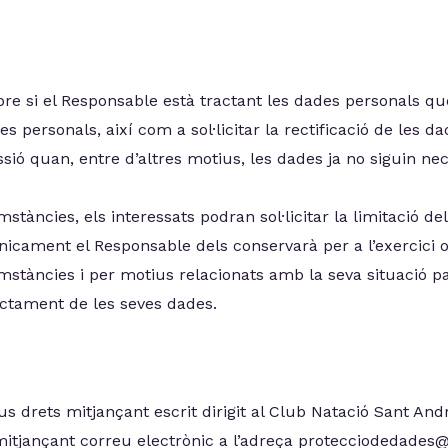
re si el Responsable està tractant les dades personals que
s personals, així com a sol·licitar la rectificació de les da
essió quan, entre d’altres motius, les dades ja no siguin ne
tàncies, els interessats podran sol·licitar la limitació de
nicament el Responsable dels conservarà per a l’exercici 
tàncies i per motius relacionats amb la seva situació par
actament de les seves dades.
eus drets mitjançant escrit dirigit al Club Natació Sant An
itjançant correu electrònic a l’adreça protecciodedade