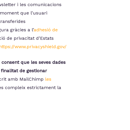
sletter i les comunicacions
el moment que l’usuari
transferides
ra gràcies a l’
adhesió de
ió de privacitat d’Estats
https://www.privacyshield.gov/
 i consent que les seves dades
inalitat de gestionar
scrit amb MailChimp
les
es compleix estrictament la