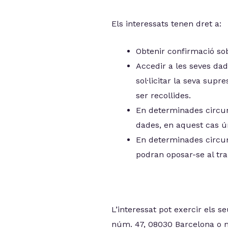
Els interessats tenen dret a:
Obtenir confirmació sob
Accedir a les seves dade
sol·licitar la seva supr
ser recollides.
En determinades circums
dades, en aquest cas ú
En determinades circums
podran oposar-se al tr
L’interessat pot exercir els s
núm. 47, 08030 Barcelona o m