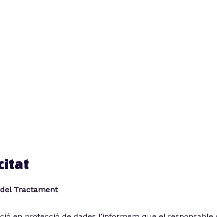
citat
e del Tractament
ació en protecció de dades l’informem que el responsable 