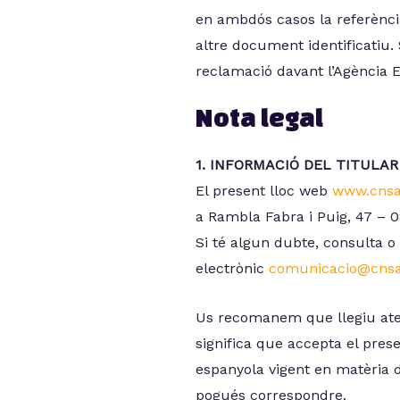
en ambdós casos la referènci
altre document identificatiu.
reclamació davant l’Agència 
Nota legal
1. INFORMACIÓ DEL TITULAR
El present lloc web
www.cnsa
a Rambla Fabra i Puig, 47 – 
Si té algun dubte, consulta 
electrònic
comunicacio@cns
Us recomanem que llegiu aten
significa que accepta el presen
espanyola vigent en matèria d
pogués correspondre.