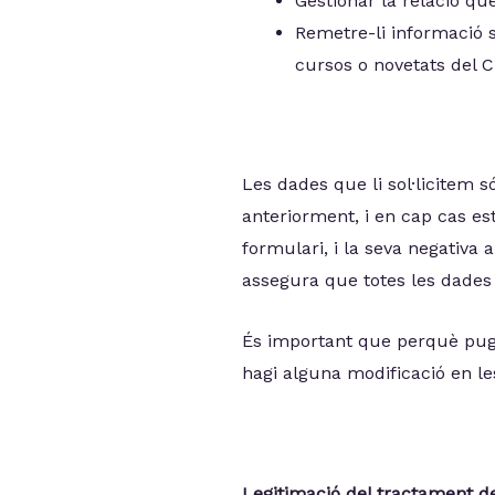
Gestionar la relació qu
Remetre-li informació so
cursos o novetats del C
Les dades que li sol·licitem s
anteriorment, i en cap cas est
formulari, i la seva negativa 
assegura que totes les dades f
És important que perquè pug
hagi alguna modificació en le
Legitimació del tractament d